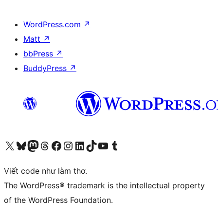
WordPress.com
↗
Matt
↗
bbPress
↗
BuddyPress
↗
Truy cập tài khoản X (trước đây là Twitter) của chúng tôi
Visit our Bluesky account
Visit our Mastodon account
Visit our Threads account
Xem trang Facebook của chúng tôi
Truy cập tài khoản Instagram của chúng tôi
Truy cập tài khoản LinkedIn của chúng tôi
Visit our TikTok account
Truy cập kênh YouTube của chúng tôi
Visit our Tumblr account
Viết code như làm thơ.
The WordPress® trademark is the intellectual property
of the WordPress Foundation.