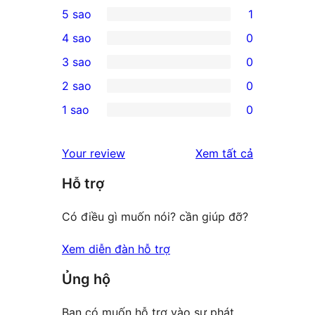
5 sao
1
1
4 sao
0
5-
0
3 sao
0
star
4-
0
2 sao
0
review
star
3-
0
1 sao
0
reviews
star
2-
0
reviews
star
1-
đánh
Your review
Xem tất cả
reviews
star
giá
Hỗ trợ
reviews
Có điều gì muốn nói? cần giúp đỡ?
Xem diễn đàn hỗ trợ
Ủng hộ
Bạn có muốn hỗ trợ vào sự phát