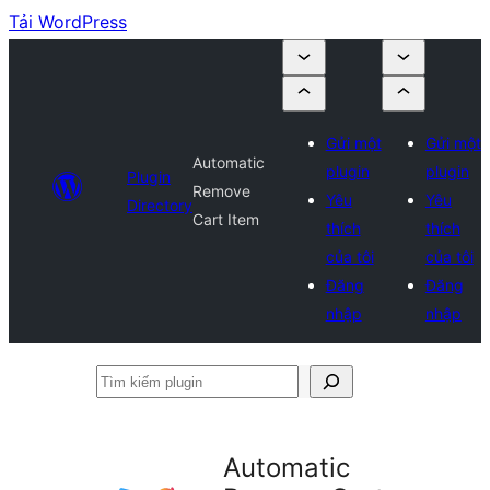
Tải WordPress
Gửi một
Gửi một
Automatic
plugin
plugin
Plugin
Remove
Yêu
Yêu
Directory
Cart Item
thích
thích
của tôi
của tôi
Đăng
Đăng
nhập
nhập
Tìm
kiếm
plugin
Automatic