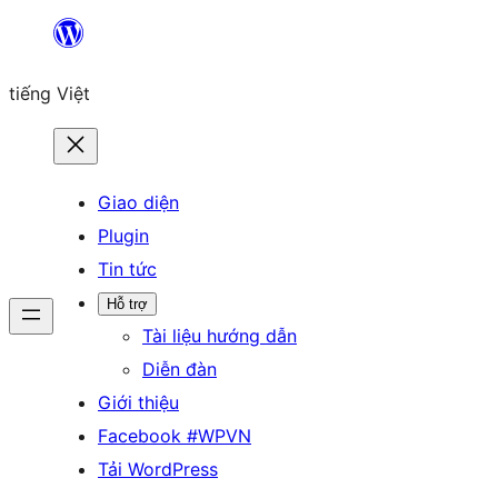
Chuyển
đến
tiếng Việt
phần
nội
dung
Giao diện
Plugin
Tin tức
Hỗ trợ
Tài liệu hướng dẫn
Diễn đàn
Giới thiệu
Facebook #WPVN
Tải WordPress