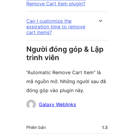
Remove Cart Item plugin?
Can I customize the
expiration time to remove
cart items?
Người đóng góp & Lập
trình viên
“Automatic Remove Cart Item” là
mã nguồn mở. Những người sau đã
đóng góp vào plugin này.
Những
Galaxy Weblinks
người
đóng
Meta
Phiên bản
1.3
góp