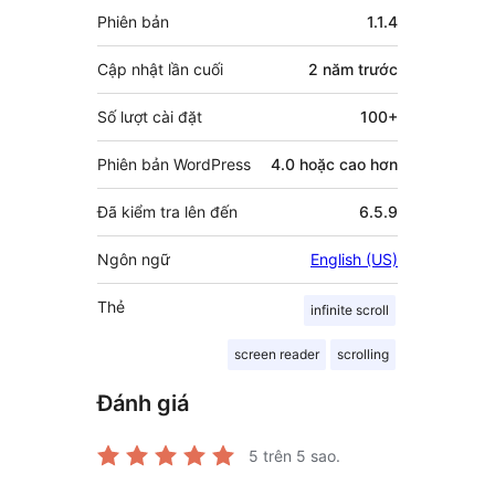
Meta
Phiên bản
1.1.4
Cập nhật lần cuối
2 năm
trước
Số lượt cài đặt
100+
Phiên bản WordPress
4.0 hoặc cao hơn
Đã kiểm tra lên đến
6.5.9
Ngôn ngữ
English (US)
Thẻ
infinite scroll
screen reader
scrolling
Đánh giá
5
trên 5 sao.