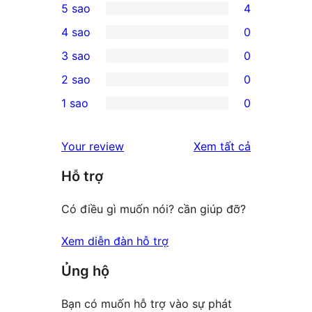
5 sao
4
4
4 sao
0
5-
0
3 sao
0
star
4-
0
2 sao
0
reviews
star
3-
0
1 sao
0
reviews
star
2-
0
reviews
star
1-
đánh
Your review
Xem tất cả
reviews
star
giá
Hỗ trợ
reviews
Có điều gì muốn nói? cần giúp đỡ?
Xem diễn đàn hỗ trợ
Ủng hộ
Bạn có muốn hỗ trợ vào sự phát