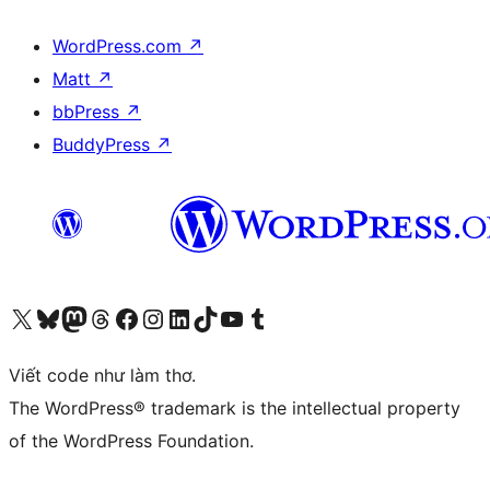
WordPress.com
↗
Matt
↗
bbPress
↗
BuddyPress
↗
Truy cập tài khoản X (trước đây là Twitter) của chúng tôi
Visit our Bluesky account
Visit our Mastodon account
Visit our Threads account
Xem trang Facebook của chúng tôi
Truy cập tài khoản Instagram của chúng tôi
Truy cập tài khoản LinkedIn của chúng tôi
Visit our TikTok account
Truy cập kênh YouTube của chúng tôi
Visit our Tumblr account
Viết code như làm thơ.
The WordPress® trademark is the intellectual property
of the WordPress Foundation.