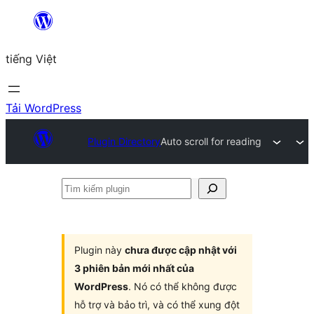
Chuyển
đến
tiếng Việt
phần
nội
dung
Tải WordPress
Plugin Directory
Auto scroll for reading
Tìm
kiếm
plugin
Plugin này
chưa được cập nhật với
3 phiên bản mới nhất của
WordPress
. Nó có thể không được
hỗ trợ và bảo trì, và có thể xung đột