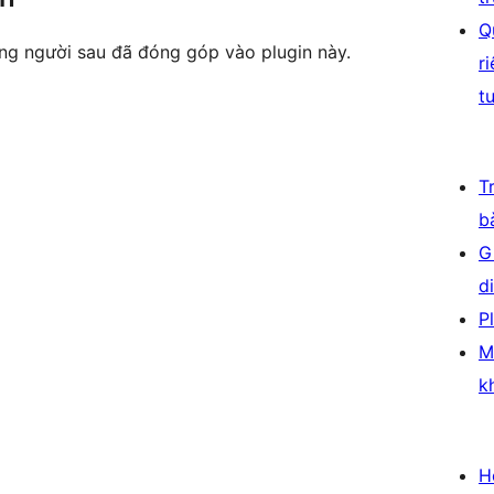
Q
ng người sau đã đóng góp vào plugin này.
r
t
T
b
G
d
P
M
k
H