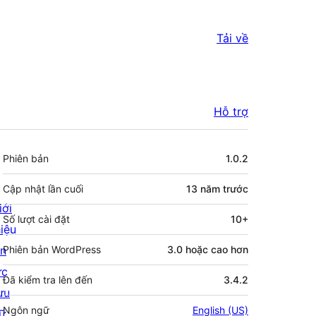
Tải về
Hỗ trợ
Meta
Phiên bản
1.0.2
Cập nhật lần cuối
13 năm
trước
iới
Số lượt cài đặt
10+
hiệu
in
Phiên bản WordPress
3.0 hoặc cao hơn
ức
Đã kiểm tra lên đến
3.4.2
ưu
Ngôn ngữ
English (US)
rữ