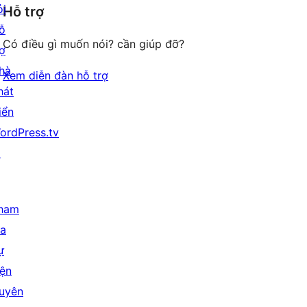
giá
ỏi
Hỗ trợ
reviews
ỗ
Có điều gì muốn nói? cần giúp đỡ?
rợ
hà
Xem diễn đàn hỗ trợ
hát
iển
ordPress.tv
↗
ham
ia
ự
iện
uyên