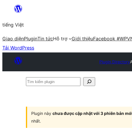
Chuyển
đến
tiếng Việt
phần
nội
Giao diện
Plugin
Tin tức
Hỗ trợ
Giới thiệu
Facebook #WPV
dung
Tải WordPress
Plugin Directory
Tìm
kiếm
plugin
Plugin này
chưa được cập nhật với 3 phiên bản mớ
nhất.