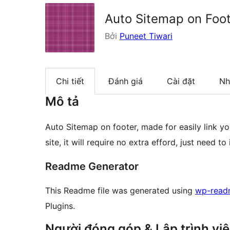
Auto Sitemap on Foo
Bởi
Puneet Tiwari
Chi tiết
Đánh giá
Cài đặt
Nh
Mô tả
Auto Sitemap on footer, made for easily link you
site, it will require no extra efford, just need to 
Readme Generator
This Readme file was generated using
wp-read
Plugins.
Người đóng góp & Lập trình vi