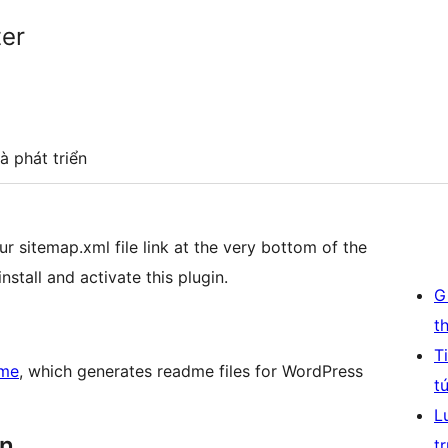
ter
à phát triển
r sitemap.xml file link at the very bottom of the
install and activate this plugin.
G
t
T
me
, which generates readme files for WordPress
t
L
ên
t