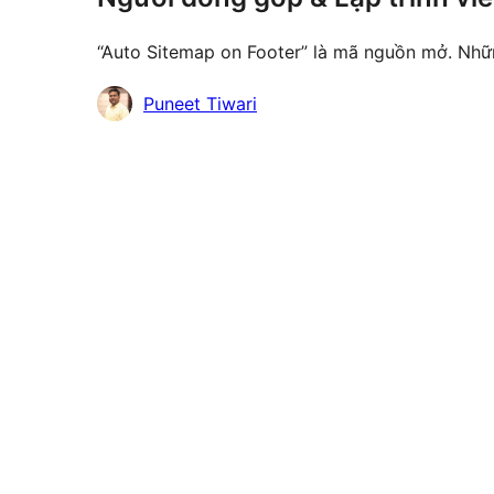
“Auto Sitemap on Footer” là mã nguồn mở. Nhữ
Những
Puneet Tiwari
người
đóng
góp