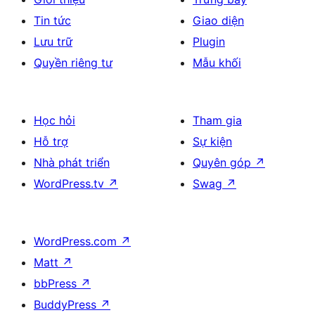
Tin tức
Giao diện
Lưu trữ
Plugin
Quyền riêng tư
Mẫu khối
Học hỏi
Tham gia
Hỗ trợ
Sự kiện
Nhà phát triển
Quyên góp
↗
WordPress.tv
↗
Swag
↗
WordPress.com
↗
Matt
↗
bbPress
↗
BuddyPress
↗