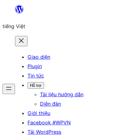
Chuyển
đến
tiếng Việt
phần
nội
dung
Giao diện
Plugin
Tin tức
Hỗ trợ
Tài liệu hướng dẫn
Diễn đàn
Giới thiệu
Facebook #WPVN
Tải WordPress