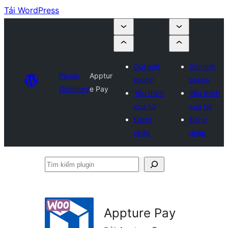
Tải WordPress
Gửi một
Gửi một
Plugin
Apptur
plugin
plugin
Directory
e Pay
Yêu thích
Yêu thích
của tôi
của tôi
Đăng
Đăng
nhập
nhập
Tìm
kiếm
plugin
Appture Pay