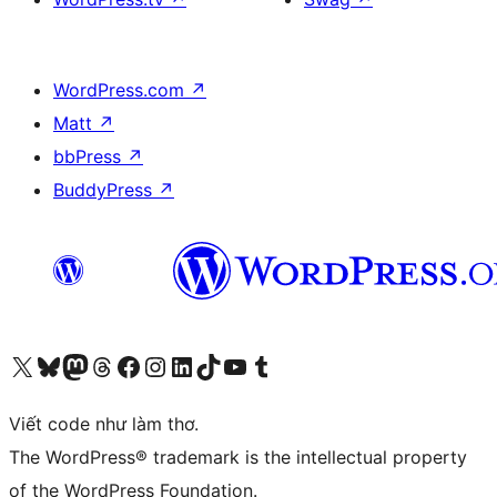
WordPress.com
↗
Matt
↗
bbPress
↗
BuddyPress
↗
Truy cập tài khoản X (trước đây là Twitter) của chúng tôi
Visit our Bluesky account
Visit our Mastodon account
Visit our Threads account
Xem trang Facebook của chúng tôi
Truy cập tài khoản Instagram của chúng tôi
Truy cập tài khoản LinkedIn của chúng tôi
Visit our TikTok account
Truy cập kênh YouTube của chúng tôi
Visit our Tumblr account
Viết code như làm thơ.
The WordPress® trademark is the intellectual property
of the WordPress Foundation.