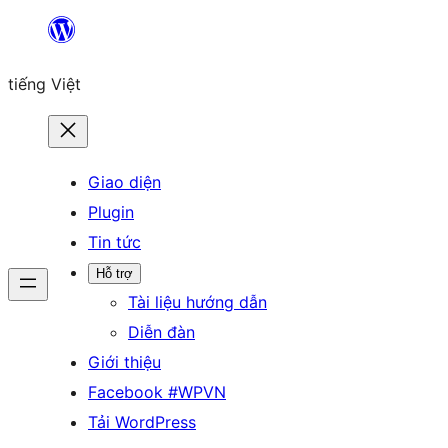
Chuyển
đến
tiếng Việt
phần
nội
dung
Giao diện
Plugin
Tin tức
Hỗ trợ
Tài liệu hướng dẫn
Diễn đàn
Giới thiệu
Facebook #WPVN
Tải WordPress