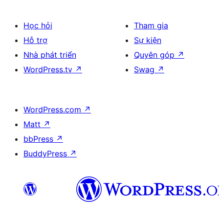
Học hỏi
Tham gia
Hỗ trợ
Sự kiện
Nhà phát triển
Quyên góp
↗
WordPress.tv
↗
Swag
↗
WordPress.com
↗
Matt
↗
bbPress
↗
BuddyPress
↗