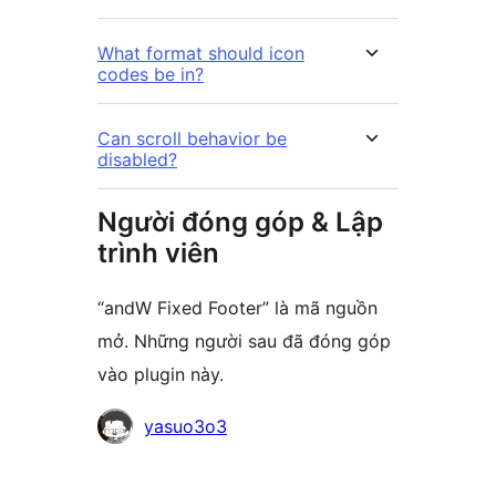
What format should icon
codes be in?
Can scroll behavior be
disabled?
Người đóng góp & Lập
trình viên
“andW Fixed Footer” là mã nguồn
mở. Những người sau đã đóng góp
vào plugin này.
Những
yasuo3o3
người
đóng