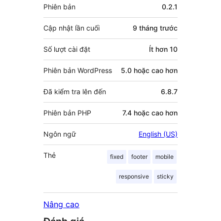
Meta
Phiên bản
0.2.1
góp
Cập nhật lần cuối
9 tháng
trước
Số lượt cài đặt
Ít hơn 10
Phiên bản WordPress
5.0 hoặc cao hơn
Đã kiểm tra lên đến
6.8.7
Phiên bản PHP
7.4 hoặc cao hơn
Ngôn ngữ
English (US)
Thẻ
fixed
footer
mobile
responsive
sticky
Nâng cao