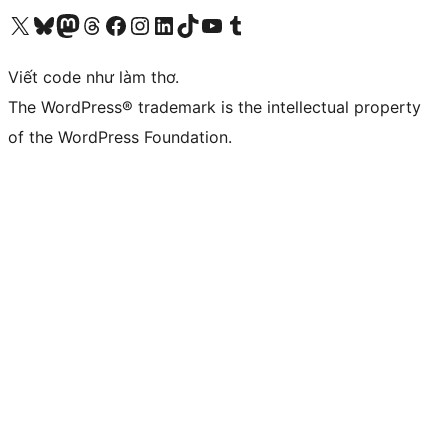
Truy cập tài khoản X (trước đây là Twitter) của chúng tôi
Visit our Bluesky account
Visit our Mastodon account
Visit our Threads account
Xem trang Facebook của chúng tôi
Truy cập tài khoản Instagram của chúng tôi
Truy cập tài khoản LinkedIn của chúng tôi
Visit our TikTok account
Truy cập kênh YouTube của chúng tôi
Visit our Tumblr account
Viết code như làm thơ.
The WordPress® trademark is the intellectual property
of the WordPress Foundation.