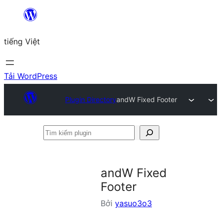
Chuyển
đến
tiếng Việt
phần
nội
dung
Tải WordPress
Plugin Directory
andW Fixed Footer
Tìm
kiếm
plugin
andW Fixed
Footer
Bởi
yasuo3o3