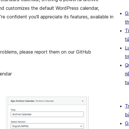
 and customizes the default WordPress calendar,
G
e confident you’ll appreciate its features, available in
th
T
t
L
problems, please report them on our GitHub
t
Q
lendar
ri
t
T
b
G