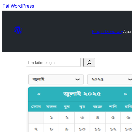
Tải WordPress
Plugin Directory
Ajax
Tìm
kiếm
plugin