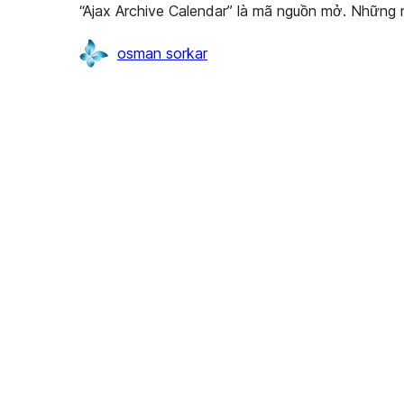
“Ajax Archive Calendar” là mã nguồn mở. Những 
Những
osman sorkar
người
đóng
góp