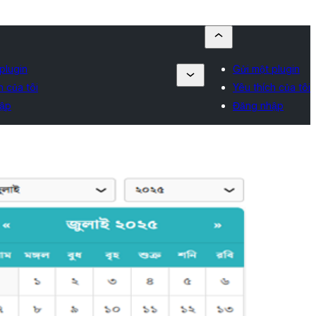
plugin
Gửi một plugin
h của tôi
Yêu thích của tôi
ập
Đăng nhập