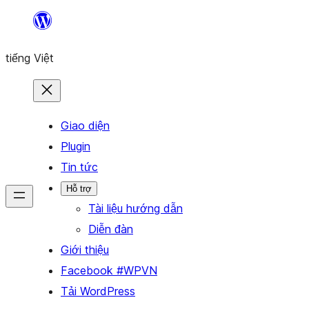
Chuyển
đến
tiếng Việt
phần
nội
dung
Giao diện
Plugin
Tin tức
Hỗ trợ
Tài liệu hướng dẫn
Diễn đàn
Giới thiệu
Facebook #WPVN
Tải WordPress