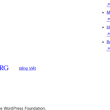
M
b
B
tiếng Việt
the WordPress Foundation.