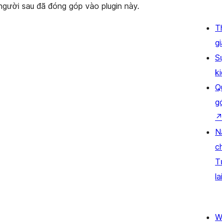
người sau đã đóng góp vào plugin này.
T
gi
S
k
Q
g
N
c
T
la
W