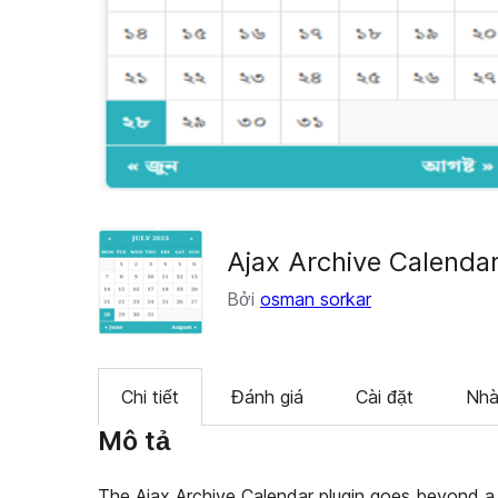
Ajax Archive Calenda
Bởi
osman sorkar
Chi tiết
Đánh giá
Cài đặt
Nhà
Mô tả
The Ajax Archive Calendar plugin goes beyond a 