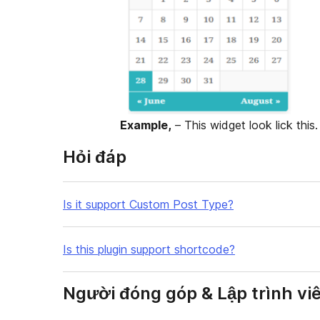
Example,
– This widget look lick this.
Hỏi đáp
Is it support Custom Post Type?
Is this plugin support shortcode?
Người đóng góp & Lập trình vi