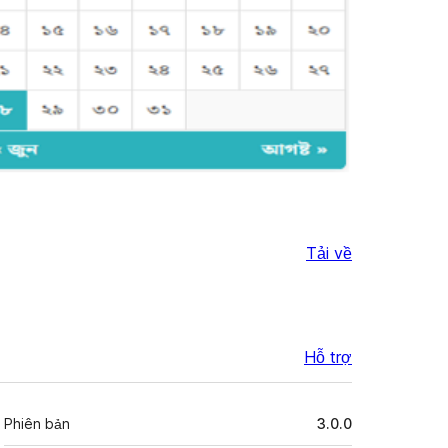
Tải về
Hỗ trợ
Meta
Phiên bản
3.0.0