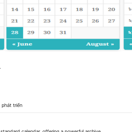
r
 phát triển
standard calendar, offering a powerful archive