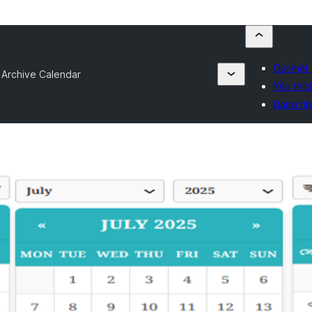
Gửi một 
 Archive Calendar
Yêu thíc
Đăng nh