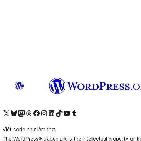
Truy cập tài khoản X (trước đây là Twitter) của chúng tôi
Visit our Bluesky account
Visit our Mastodon account
Visit our Threads account
Xem trang Facebook của chúng tôi
Truy cập tài khoản Instagram của chúng tôi
Truy cập tài khoản LinkedIn của chúng tôi
Visit our TikTok account
Truy cập kênh YouTube của chúng tôi
Visit our Tumblr account
Viết code như làm thơ.
The WordPress® trademark is the intellectual property of 