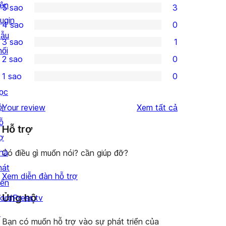
iện
5 sao
3
3
lugin
4 sao
0
5-
0
ẫu
3 sao
1
star
4-
1
hối
2 sao
0
reviews
star
3-
0
1 sao
0
reviews
star
2-
0
ọc
review
star
1-
i
đánh
Your review
Xem tất cả
reviews
star
ỗ
giá
Hỗ trợ
reviews
rợ
hà
Có điều gì muốn nói? cần giúp đỡ?
hát
Xem diễn đàn hỗ trợ
iển
Ủng hộ
ordPress.tv
↗
Bạn có muốn hỗ trợ vào sự phát triển của