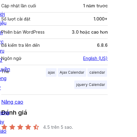
Cập nhật lần cuối
1 năm
trước
iới
Số lượt cài đặt
1.000+
iệu
in
Phiên bản WordPress
3.0 hoặc cao hơn
ức
Đã kiểm tra lên đến
6.8.6
ưu
Ngôn ngữ
English (US)
rữ
uyền
Thẻ
ajax
Ajax Calendar
calendar
êng
jquery Calendar
ư
Nâng cao
Đánh giá
rưng
ày
4.5
trên 5 sao.
iao