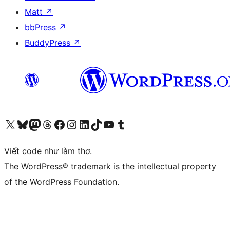
Matt
↗
bbPress
↗
BuddyPress
↗
Truy cập tài khoản X (trước đây là Twitter) của chúng tôi
Visit our Bluesky account
Visit our Mastodon account
Visit our Threads account
Xem trang Facebook của chúng tôi
Truy cập tài khoản Instagram của chúng tôi
Truy cập tài khoản LinkedIn của chúng tôi
Visit our TikTok account
Truy cập kênh YouTube của chúng tôi
Visit our Tumblr account
Viết code như làm thơ.
The WordPress® trademark is the intellectual property
of the WordPress Foundation.