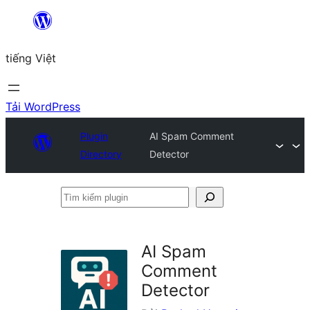
Chuyển
đến
tiếng Việt
phần
nội
dung
Tải WordPress
Plugin
AI Spam Comment
Directory
Detector
Tìm
kiếm
plugin
AI Spam
Comment
Detector