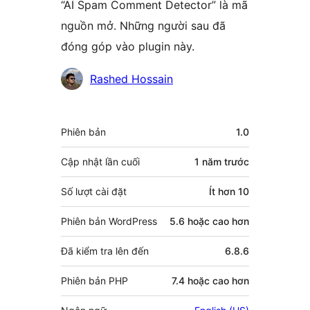
“AI Spam Comment Detector” là mã
nguồn mở. Những người sau đã
đóng góp vào plugin này.
Những
Rashed Hossain
người
đóng
Meta
Phiên bản
1.0
góp
Cập nhật lần cuối
1 năm
trước
Số lượt cài đặt
Ít hơn 10
Phiên bản WordPress
5.6 hoặc cao hơn
Đã kiểm tra lên đến
6.8.6
Phiên bản PHP
7.4 hoặc cao hơn