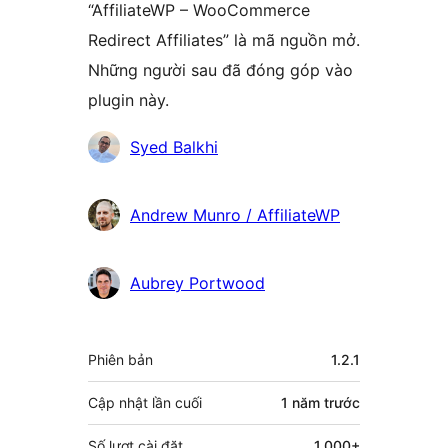
“AffiliateWP – WooCommerce
Redirect Affiliates” là mã nguồn mở.
Những người sau đã đóng góp vào
plugin này.
Những
Syed Balkhi
người
đóng
Andrew Munro / AffiliateWP
góp
Aubrey Portwood
Meta
Phiên bản
1.2.1
Cập nhật lần cuối
1 năm
trước
Số lượt cài đặt
1.000+