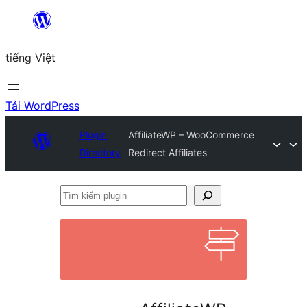
Chuyển
đến
tiếng Việt
phần
nội
dung
Tải WordPress
Plugin
AffiliateWP – WooCommerce
Directory
Redirect Affiliates
Tìm
kiếm
plugin