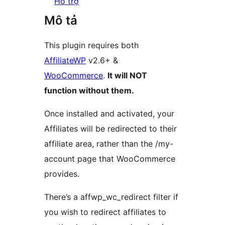
Hỗ trợ
Mô tả
This plugin requires both
AffiliateWP
v2.6+ &
WooCommerce
.
It will NOT
function without them.
Once installed and activated, your
Affiliates will be redirected to their
affiliate area, rather than the /my-
account page that WooCommerce
provides.
There’s a affwp_wc_redirect filter if
you wish to redirect affiliates to