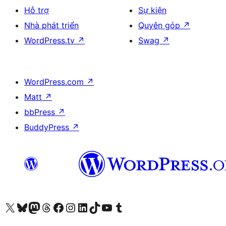
Hỗ trợ
Sự kiện
Nhà phát triển
Quyên góp
↗
WordPress.tv
↗
Swag
↗
WordPress.com
↗
Matt
↗
bbPress
↗
BuddyPress
↗
Truy cập tài khoản X (trước đây là Twitter) của chúng tôi
Visit our Bluesky account
Visit our Mastodon account
Visit our Threads account
Xem trang Facebook của chúng tôi
Truy cập tài khoản Instagram của chúng tôi
Truy cập tài khoản LinkedIn của chúng tôi
Visit our TikTok account
Truy cập kênh YouTube của chúng tôi
Visit our Tumblr account