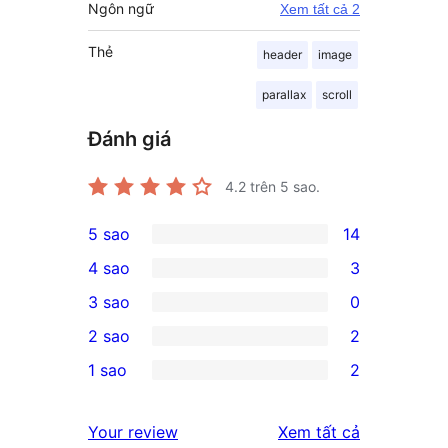
Ngôn ngữ
Xem tất cả 2
Thẻ
header
image
parallax
scroll
Đánh giá
4.2
trên 5 sao.
5 sao
14
14
4 sao
3
5-
3
3 sao
0
star
4-
0
2 sao
2
reviews
star
3-
2
1 sao
2
reviews
star
2-
2
reviews
star
1-
đánh
Your review
Xem tất cả
reviews
star