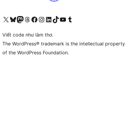
Truy cập tài khoản X (trước đây là Twitter) của chúng tôi
Visit our Bluesky account
Visit our Mastodon account
Visit our Threads account
Xem trang Facebook của chúng tôi
Truy cập tài khoản Instagram của chúng tôi
Truy cập tài khoản LinkedIn của chúng tôi
Visit our TikTok account
Truy cập kênh YouTube của chúng tôi
Visit our Tumblr account
Viết code như làm thơ.
The WordPress® trademark is the intellectual property
of the WordPress Foundation.