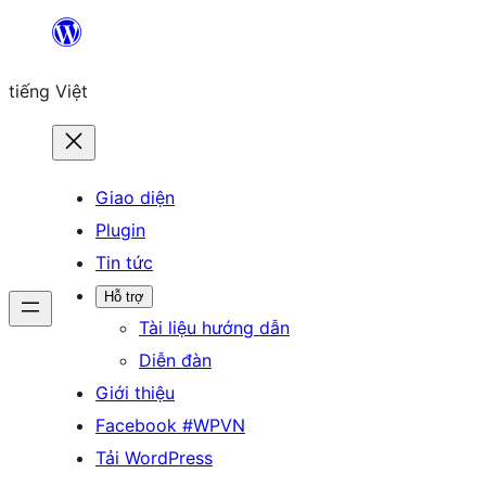
Chuyển
đến
tiếng Việt
phần
nội
dung
Giao diện
Plugin
Tin tức
Hỗ trợ
Tài liệu hướng dẫn
Diễn đàn
Giới thiệu
Facebook #WPVN
Tải WordPress